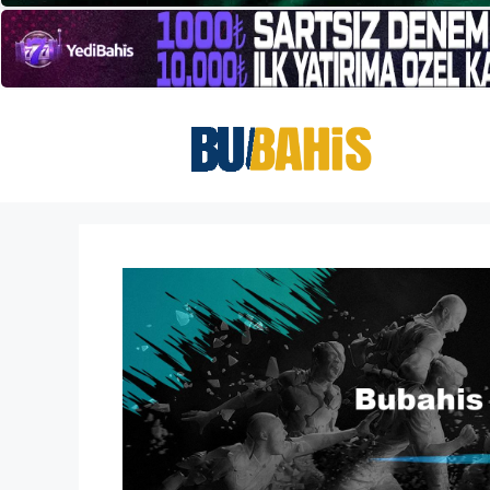
İçeriğe
atla