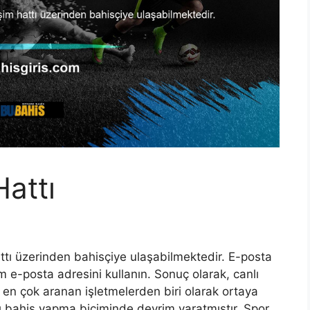
Hattı
attı üzerinden bahisçiye ulaşabilmektedir. E-posta
m e-posta adresini kullanın. Sonuç olarak, canlı
e en çok aranan işletmelerden biri olarak ortaya
lı bahis yapma biçiminde devrim yaratmıştır. Spor