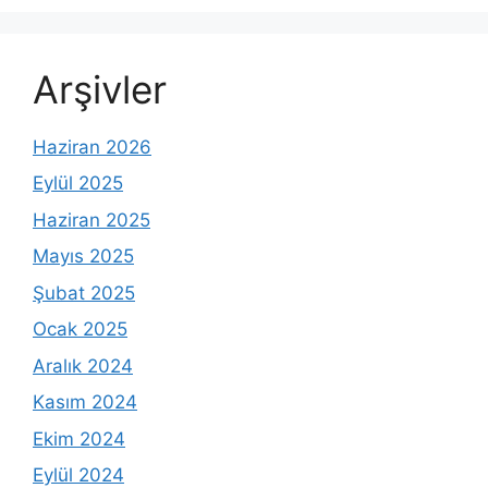
Arşivler
Haziran 2026
Eylül 2025
Haziran 2025
Mayıs 2025
Şubat 2025
Ocak 2025
Aralık 2024
Kasım 2024
Ekim 2024
Eylül 2024