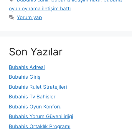
oyun oynama iletişim hattı
Yorum yap
Son Yazılar
Bubahis Adresi
Bubahis Giriş
Bubahis Rulet Stratejileri
Bubahis Tv Bahisleri
Bubahis Oyun Konforu
Bubahis Yorum Güvenilirliği
Bubahis Ortaklık Programı