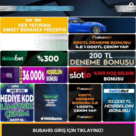
×
BUBAHİS GİRİŞ İÇİN TIKLAYINIZ!