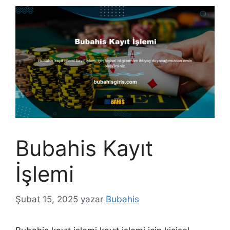
Bubahis Kayıt
İşlemi
Şubat 15, 2025
yazar
Bubahis