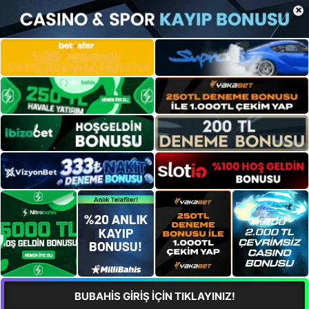
×
BUBAHİS GİRİŞ İÇİN TIKLAYINIZ!