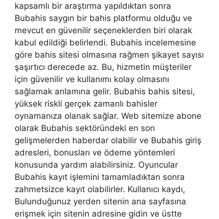
kapsamlı bir araştırma yapıldıktan sonra
Bubahis saygın bir bahis platformu olduğu ve
mevcut en güvenilir seçeneklerden biri olarak
kabul edildiği belirlendi. Bubahis incelemesine
göre bahis sitesi olmasına rağmen şikayet sayısı
şaşırtıcı derecede az. Bu, hizmetin müşteriler
için güvenilir ve kullanımı kolay olmasını
sağlamak anlamına gelir. Bubahis bahis sitesi,
yüksek riskli gerçek zamanlı bahisler
oynamanıza olanak sağlar. Web sitemize abone
olarak Bubahis sektöründeki en son
gelişmelerden haberdar olabilir ve Bubahis giriş
adresleri, bonusları ve ödeme yöntemleri
konusunda yardım alabilirsiniz. Oyuncular
Bubahis kayıt işlemini tamamladıktan sonra
zahmetsizce kayıt olabilirler. Kullanıcı kaydı,
Bulunduğunuz yerden sitenin ana sayfasına
erişmek için sitenin adresine gidin ve üstte