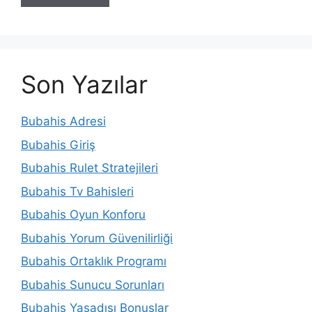
Son Yazılar
Bubahis Adresi
Bubahis Giriş
Bubahis Rulet Stratejileri
Bubahis Tv Bahisleri
Bubahis Oyun Konforu
Bubahis Yorum Güvenilirliği
Bubahis Ortaklık Programı
Bubahis Sunucu Sorunları
Bubahis Yasadışı Bonuslar