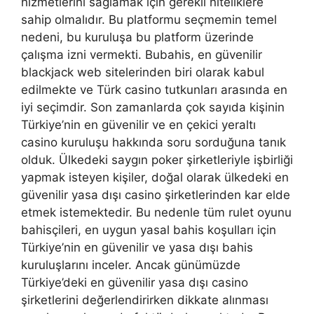
hizmetlerini sağlamak için gerekli niteliklere
sahip olmalıdır. Bu platformu seçmemin temel
nedeni, bu kuruluşa bu platform üzerinde
çalışma izni vermekti. Bubahis, en güvenilir
blackjack web sitelerinden biri olarak kabul
edilmekte ve Türk casino tutkunları arasında en
iyi seçimdir. Son zamanlarda çok sayıda kişinin
Türkiye’nin en güvenilir ve en çekici yeraltı
casino kuruluşu hakkında soru sorduğuna tanık
olduk. Ülkedeki saygın poker şirketleriyle işbirliği
yapmak isteyen kişiler, doğal olarak ülkedeki en
güvenilir yasa dışı casino şirketlerinden kar elde
etmek istemektedir. Bu nedenle tüm rulet oyunu
bahisçileri, en uygun yasal bahis koşulları için
Türkiye’nin en güvenilir ve yasa dışı bahis
kuruluşlarını inceler. Ancak günümüzde
Türkiye’deki en güvenilir yasa dışı casino
şirketlerini değerlendirirken dikkate alınması