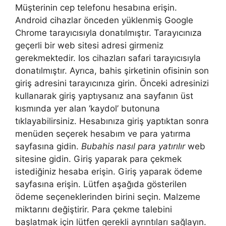
Müşterinin cep telefonu hesabına erişin.
Android cihazlar önceden yüklenmiş Google
Chrome tarayıcısıyla donatılmıştır. Tarayıcınıza
geçerli bir web sitesi adresi girmeniz
gerekmektedir. Ios cihazları safari tarayıcısıyla
donatılmıştır. Ayrıca, bahis şirketinin ofisinin son
giriş adresini tarayıcınıza girin. Önceki adresinizi
kullanarak giriş yaptıysanız ana sayfanın üst
kısmında yer alan ‘kaydol’ butonuna
tıklayabilirsiniz. Hesabınıza giriş yaptıktan sonra
menüden seçerek hesabım ve para yatırma
sayfasına gidin.
Bubahis nasıl para yatırılır
web
sitesine gidin. Giriş yaparak para çekmek
istediğiniz hesaba erişin. Giriş yaparak ödeme
sayfasına erişin. Lütfen aşağıda gösterilen
ödeme seçeneklerinden birini seçin. Malzeme
miktarını değiştirir. Para çekme talebini
başlatmak için lütfen gerekli ayrıntıları sağlayın.