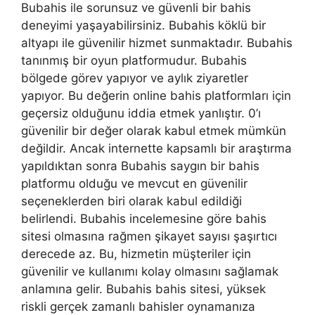
Bubahis ile sorunsuz ve güvenli bir bahis
deneyimi yaşayabilirsiniz. Bubahis köklü bir
altyapı ile güvenilir hizmet sunmaktadır. Bubahis
tanınmış bir oyun platformudur. Bubahis
bölgede görev yapıyor ve aylık ziyaretler
yapıyor. Bu değerin online bahis platformları için
geçersiz olduğunu iddia etmek yanlıştır. 0’ı
güvenilir bir değer olarak kabul etmek mümkün
değildir. Ancak internette kapsamlı bir araştırma
yapıldıktan sonra Bubahis saygın bir bahis
platformu olduğu ve mevcut en güvenilir
seçeneklerden biri olarak kabul edildiği
belirlendi. Bubahis incelemesine göre bahis
sitesi olmasına rağmen şikayet sayısı şaşırtıcı
derecede az. Bu, hizmetin müşteriler için
güvenilir ve kullanımı kolay olmasını sağlamak
anlamına gelir. Bubahis bahis sitesi, yüksek
riskli gerçek zamanlı bahisler oynamanıza