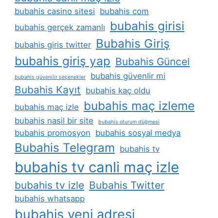
bubahis casino sitesi
bubahis com
bubahis girisi
bubahis gerçek zamanlı
Bubahis Giriş
bubahis giris twitter
bubahis giriş yap
Bubahis Güncel
bubahis güvenlir mi
bubahis güvenilir seçenekler
Bubahis Kayıt
bubahis kaç oldu
bubahis maç izleme
bubahis maç izle
bubahis nasil bir site
bubahis oturum düğmesi
bubahis promosyon
bubahis sosyal medya
Bubahis Telegram
bubahis tv
bubahis tv canli maç izle
bubahis tv izle
Bubahis Twitter
bubahis whatsapp
bubahis yeni adresi