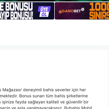
s Mağazası’ deneyimli bahis severler için her
ilmektedir. Bonus sunan tüm bahis şirketlerine
şinize fayda sağlayan kaliteli ve güvenilir bir
zi seçin ve asla yanılmayacaksınız. Bubahis Mobil