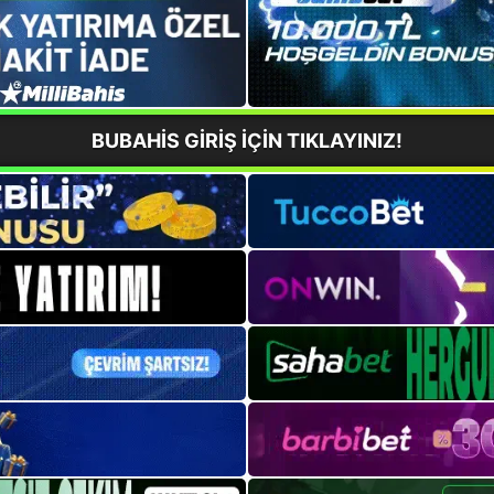
BUBAHİS GİRİŞ İÇİN TIKLAYINIZ!