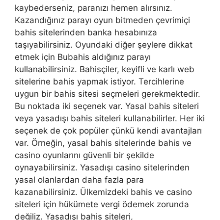
kaybederseniz, paranızı hemen alırsınız.
Kazandığınız parayı oyun bitmeden çevrimiçi
bahis sitelerinden banka hesabınıza
taşıyabilirsiniz. Oyundaki diğer şeylere dikkat
etmek için Bubahis aldığınız parayı
kullanabilirsiniz. Bahisçiler, keyifli ve karlı web
sitelerine bahis yapmak istiyor. Tercihlerine
uygun bir bahis sitesi seçmeleri gerekmektedir.
Bu noktada iki seçenek var. Yasal bahis siteleri
veya yasadışı bahis siteleri kullanabilirler. Her iki
seçenek de çok popüler çünkü kendi avantajları
var. Örneğin, yasal bahis sitelerinde bahis ve
casino oyunlarını güvenli bir şekilde
oynayabilirsiniz. Yasadışı casino sitelerinden
yasal olanlardan daha fazla para
kazanabilirsiniz. Ülkemizdeki bahis ve casino
siteleri için hükümete vergi ödemek zorunda
değiliz. Yasadışı bahis siteleri,