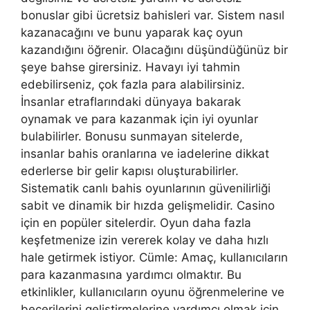
bonuslar gibi ücretsiz bahisleri var. Sistem nasıl
kazanacağını ve bunu yaparak kaç oyun
kazandığını öğrenir. Olacağını düşündüğünüz bir
şeye bahse girersiniz. Havayı iyi tahmin
edebilirseniz, çok fazla para alabilirsiniz.
İnsanlar etraflarındaki dünyaya bakarak
oynamak ve para kazanmak için iyi oyunlar
bulabilirler. Bonusu sunmayan sitelerde,
insanlar bahis oranlarına ve iadelerine dikkat
ederlerse bir gelir kapısı oluşturabilirler.
Sistematik canlı bahis oyunlarının güvenilirliği
sabit ve dinamik bir hızda gelişmelidir. Casino
için en popüler sitelerdir. Oyun daha fazla
keşfetmenize izin vererek kolay ve daha hızlı
hale getirmek istiyor. Cümle: Amaç, kullanıcıların
para kazanmasına yardımcı olmaktır. Bu
etkinlikler, kullanıcıların oyunu öğrenmelerine ve
becerilerini geliştirmelerine yardımcı olmak için