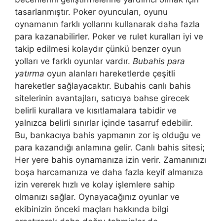
tasarlanmıştır. Poker oyuncuları, oyunu
oynamanın farklı yollarını kullanarak daha fazla
para kazanabilirler. Poker ve rulet kuralları iyi ve
takip edilmesi kolaydır çünkü benzer oyun
yolları ve farklı oyunlar vardır.
Bubahis para
yatırma
oyun alanları hareketlerde çeşitli
hareketler sağlayacaktır. Bubahis canlı bahis
sitelerinin avantajları, satıcıya bahse girecek
belirli kurallara ve kısıtlamalara tabidir ve
yalnızca belirli sınırlar içinde tasarruf edebilir.
Bu, bankacıya bahis yapmanın zor iş olduğu ve
para kazandığı anlamına gelir. Canlı bahis sitesi;
Her yere bahis oynamanıza izin verir. Zamanınızı
boşa harcamanıza ve daha fazla keyif almanıza
izin vererek hızlı ve kolay işlemlere sahip
olmanızı sağlar. Oynayacağınız oyunlar ve
ekibinizin önceki maçları hakkında bilgi