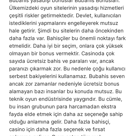
Bubahis yasadışı bonuslar Bubahis Bonusları.
Ülkemizdeki oyun sitelerinin yasadışı hizmetleri
çeşitli riskler getirmektedir. Devlet, kullanıcıları
istediklerini yapmalarını engelleyerek mutsuz
hale getirir. Şimdi bu sitelerin daha öncekinden
daha fazla var. Bahisçiler bu önemli noktayı fark
etmelidir. Daha iyi bir seçim, onlara çok yüksek
olmayan bir bonus vermektir. Casinoda çok
sayıda ücretsiz bahis ve paraları var, ancak
paranızı çıkarmak zor. Bu nedenle çoğu kullanıcı
serbest bakiyelerini kullanamaz. Bubahis seven
ancak zor zamanlar nedeniyle ücretsiz bonus
alamayan bazı insanlar bu konuda mutsuz. Bu
teknik oyun endüstrisinde yaygındır. Bu cümle,
bu insan grubunun para harcamadan ekstra
fayda elde etmek için daha az seçeneğe sahip
olduğu anlamına gelir. Daha fazla bahisçi,
casino için daha fazla seçenek ve fırsat