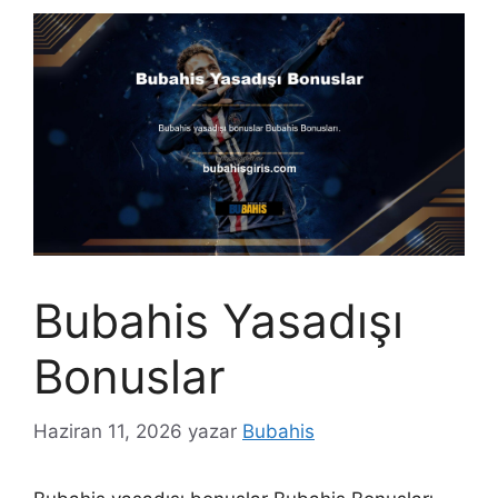
Bubahis Yasadışı
Bonuslar
Haziran 11, 2026
yazar
Bubahis