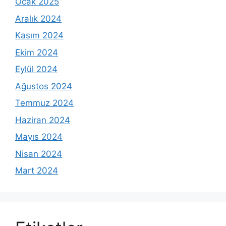
Ocak 2025
Aralık 2024
Kasım 2024
Ekim 2024
Eylül 2024
Ağustos 2024
Temmuz 2024
Haziran 2024
Mayıs 2024
Nisan 2024
Mart 2024