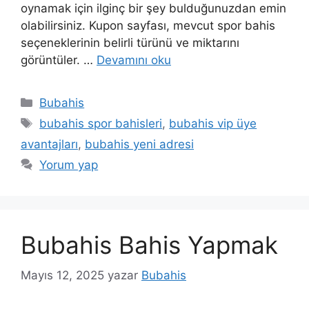
oynamak için ilginç bir şey bulduğunuzdan emin
olabilirsiniz. Kupon sayfası, mevcut spor bahis
seçeneklerinin belirli türünü ve miktarını
görüntüler. …
Devamını oku
Kategoriler
Bubahis
Etiketler
bubahis spor bahisleri
,
bubahis vip üye
avantajları
,
bubahis yeni adresi
Yorum yap
Bubahis Bahis Yapmak
Mayıs 12, 2025
yazar
Bubahis