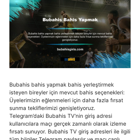
Bubahis bahis yapmak bahis yerleştirmek
isteyen bireyler için mevcut bahis seçenekleri:
Üyelerimizin eğlenmeleri için daha fazla fırsat
sunma tekliflerimizi genişletiyoruz.
Telegram’daki Bubahis TV’nin giriş adresi
kullanıcılara maçı gerçek zamanlı olarak izleme
fırsatı sunuyor. Bubahis TV giriş adresleri ile ilgili
tüm bilgiler Telegram paylaşılır ve maçı canlı