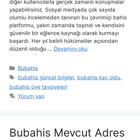
diğer kullanıcılarla gerçek zamanlı konuşmalar
yapabilirsiniz. Sosyal medyada çok sayıda
olumlu incelemeden tanınan bu çevrimiçi bahis
platformu, yakın zamanda taşındı ve kendisini
güvenilir bir eğlence kaynağı olarak kurmayı
başardı. Her yıl belirli hükümetler açısından
düzenli olduğu …
Devamını oku
Kategoriler
Bubahis
Etiketler
bubahis güncel bilgiler
,
bubahis kaç oldu
,
bubahis üye tavsiyeleri
Yorum yap
Bubahis Mevcut Adres