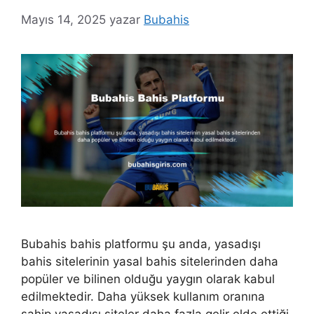
Mayıs 14, 2025
yazar
Bubahis
Bubahis bahis platformu şu anda, yasadışı
bahis sitelerinin yasal bahis sitelerinden daha
popüler ve bilinen olduğu yaygın olarak kabul
edilmektedir. Daha yüksek kullanım oranına
sahip yasadışı siteler daha fazla gelir elde ettiği