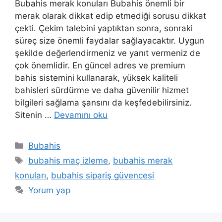
Bubahis merak konuları Bubahis önemli bir
merak olarak dikkat edip etmediği sorusu dikkat
çekti. Çekim talebini yaptıktan sonra, sonraki
süreç size önemli faydalar sağlayacaktır. Uygun
şekilde değerlendirmeniz ve yanıt vermeniz de
çok önemlidir. En güncel adres ve premium
bahis sistemini kullanarak, yüksek kaliteli
bahisleri sürdürme ve daha güvenilir hizmet
bilgileri sağlama şansını da keşfedebilirsiniz.
Sitenin …
Devamını oku
Kategoriler
Bubahis
Etiketler
bubahis maç izleme
,
bubahis merak
konuları
,
bubahis sipariş güvencesi
Yorum yap