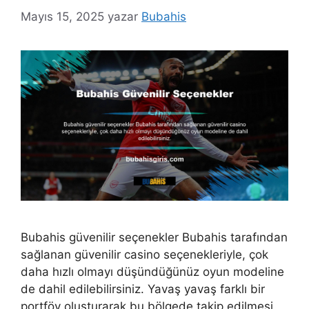
Mayıs 15, 2025
yazar
Bubahis
Bubahis güvenilir seçenekler Bubahis tarafından
sağlanan güvenilir casino seçenekleriyle, çok
daha hızlı olmayı düşündüğünüz oyun modeline
de dahil edilebilirsiniz. Yavaş yavaş farklı bir
portföy oluşturarak bu bölgede takip edilmesi