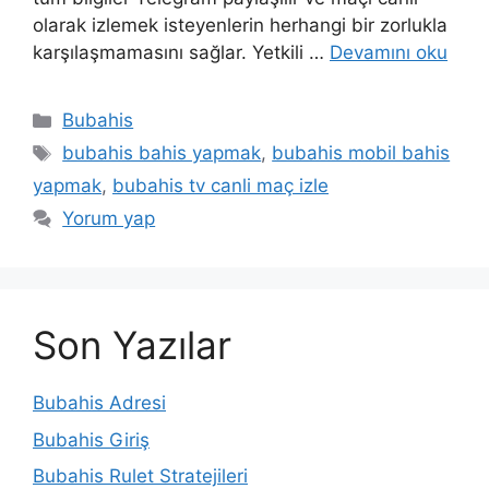
olarak izlemek isteyenlerin herhangi bir zorlukla
karşılaşmamasını sağlar. Yetkili …
Devamını oku
Kategoriler
Bubahis
Etiketler
bubahis bahis yapmak
,
bubahis mobil bahis
yapmak
,
bubahis tv canli maç izle
Yorum yap
Son Yazılar
Bubahis Adresi
Bubahis Giriş
Bubahis Rulet Stratejileri