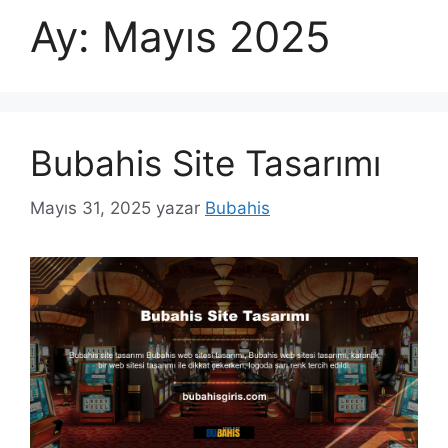
Ay:
Mayıs 2025
Bubahis Site Tasarımı
Mayıs 31, 2025
yazar
Bubahis