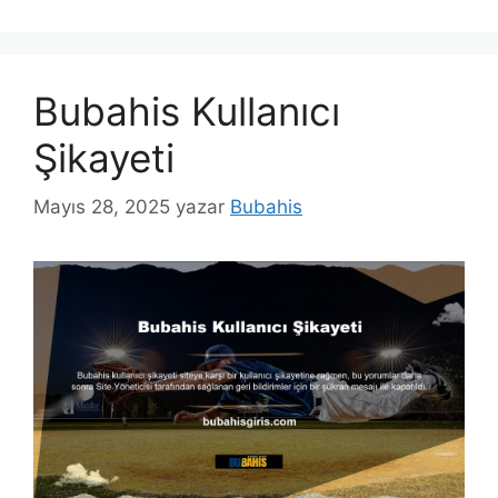
Bubahis Kullanıcı
Şikayeti
Mayıs 28, 2025
yazar
Bubahis