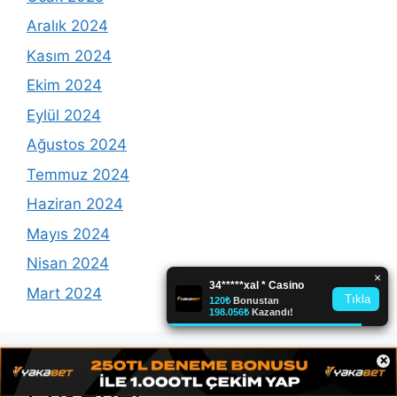
Aralık 2024
Kasım 2024
Ekim 2024
Eylül 2024
Ağustos 2024
Temmuz 2024
Haziran 2024
Mayıs 2024
Nisan 2024
Mart 2024
×
Etiketler