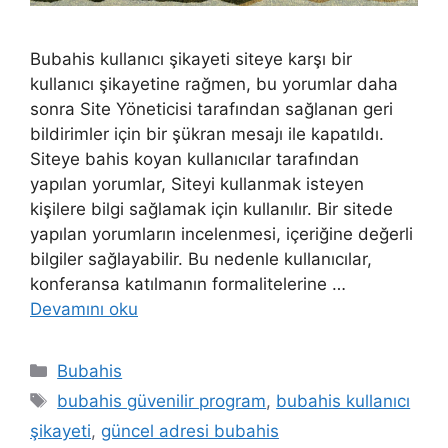
Bubahis kullanıcı şikayeti siteye karşı bir
kullanıcı şikayetine rağmen, bu yorumlar daha
sonra Site Yöneticisi tarafından sağlanan geri
bildirimler için bir şükran mesajı ile kapatıldı.
Siteye bahis koyan kullanıcılar tarafından
yapılan yorumlar, Siteyi kullanmak isteyen
kişilere bilgi sağlamak için kullanılır. Bir sitede
yapılan yorumların incelenmesi, içeriğine değerli
bilgiler sağlayabilir. Bu nedenle kullanıcılar,
konferansa katılmanın formalitelerine …
Devamını oku
Kategoriler
Bubahis
Etiketler
bubahis güvenilir program
,
bubahis kullanıcı
şikayeti
,
güncel adresi bubahis