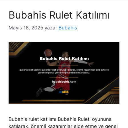
Bubahis Rulet Katılımı
Mayıs 18, 2025
yazar
Bubahis
Bubahis rulet katılımı Bubahis Ruleti oyununa
katılarak, önemli kazanımlar elde etme ve genel