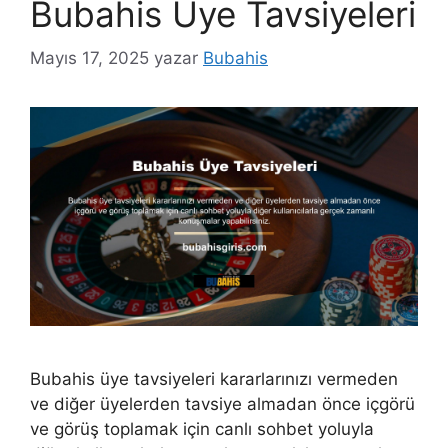
Bubahis Üye Tavsiyeleri
Mayıs 17, 2025
yazar
Bubahis
Bubahis üye tavsiyeleri kararlarınızı vermeden
ve diğer üyelerden tavsiye almadan önce içgörü
ve görüş toplamak için canlı sohbet yoluyla