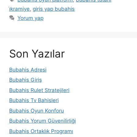
i̇kramiye
,
giris yap bubahis
Yorum yap
Son Yazılar
Bubahis Adresi
Bubahis Giriş
Bubahis Rulet Stratejileri
Bubahis Tv Bahisleri
Bubahis Oyun Konforu
Bubahis Yorum Güvenilirliği
Bubahis Ortaklık Programı