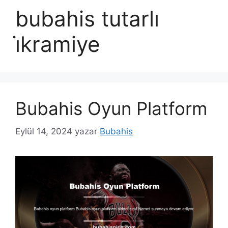
bubahis tutarlı
i̇kramiye
Bubahis Oyun Platform
Eylül 14, 2024
yazar
Bubahis