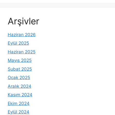
Arşivler
Haziran 2026
Eylül 2025
Haziran 2025
Mayıs 2025
Şubat 2025
Ocak 2025
Aralık 2024
Kasım 2024
Ekim 2024
Eylül 2024