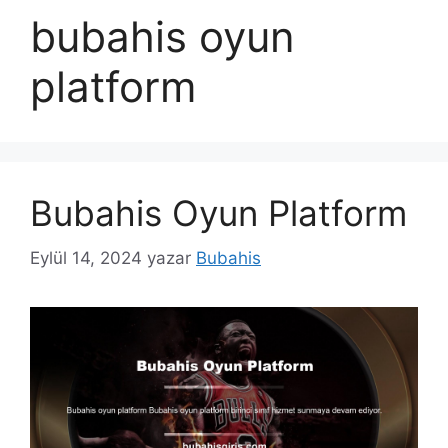
bubahis oyun
platform
Bubahis Oyun Platform
Eylül 14, 2024
yazar
Bubahis