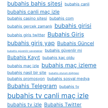
bubahis bahis sitesi
bubahis canli
bubahis canli maç izle
bubahis casino sitesi
bubahis com
bubahis girisi
bubahis gerçek zamanlı
Bubahis Giriş
bubahis giris twitter
bubahis giriş yap
Bubahis Güncel
bubahis güvenlir mi
bubahis güvenilir seçenekler
Bubahis Kayıt
bubahis kaç oldu
bubahis maç izleme
bubahis maç izle
bubahis nasil bir site
bubahis oturum düğmesi
bubahis promosyon
bubahis sosyal medya
Bubahis Telegram
bubahis tv
bubahis tv canli maç izle
bubahis tv izle
Bubahis Twitter