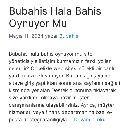
Bubahis Hala Bahis
Oynuyor Mu
Mayıs 11, 2024
yazar
Bubahis
Bubahis hala bahis oynuyor mu site
yöneticisiyle iletişim kurmamızın farklı yolları
nelerdir? Öncelikle web sitesi sürekli bir canlı
yardım hizmeti sunuyor. Bubahis giriş yapıp
siteye giriş yaptıktan sonra ana sayfanın sağ alt
kısmında yer alan Destek butonuna tıklayarak
size yardımcı olmaya hazır müşteri
danışmanlarına ulaşabilirsiniz. Ayrıca, müşteri
hizmetleri veya finans departmanına özel e-
posta desteği aracılığıyla …
Devamını oku