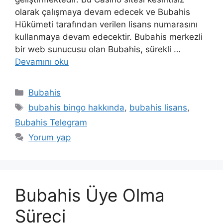
olarak çalışmaya devam edecek ve Bubahis
Hükümeti tarafından verilen lisans numarasını
kullanmaya devam edecektir. Bubahis merkezli
bir web sunucusu olan Bubahis, sürekli …
Devamını oku
Kategoriler
Bubahis
Etiketler
bubahis bingo hakkında
,
bubahis lisans
,
Bubahis Telegram
Yorum yap
Bubahis Üye Olma
Süreci