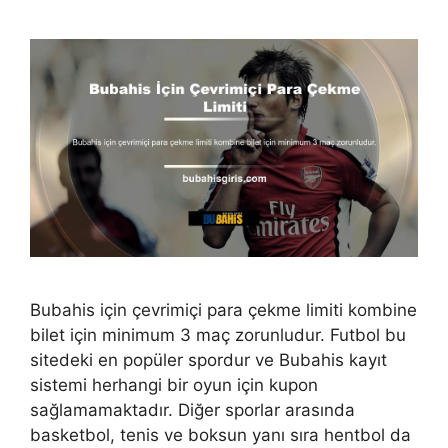
Bubahis için çevrimiçi para çekme limiti kombine
bilet için minimum 3 maç zorunludur. Futbol bu
sitedeki en popüler spordur ve Bubahis kayıt
sistemi herhangi bir oyun için kupon
sağlamamaktadır. Diğer sporlar arasında
basketbol, ​​tenis ve boksun yanı sıra hentbol da