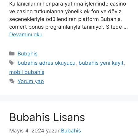
Kullanıcılarını her para yatırma işleminde casino
ve casino tutkunlarına yönelik ek fon ve döviz
seçenekleriyle ödüllendiren platform Bubahis,
cömert bonus programlarıyla tanınıyor. Sitede …
Devamını oku
Kategoriler
Bubahis
Etiketler
bubahis adres okuyucu
,
bubahis yeni kayıt
,
mobil bubahis
Yorum yap
Bubahis Lisans
Mayıs 4, 2024
yazar
Bubahis