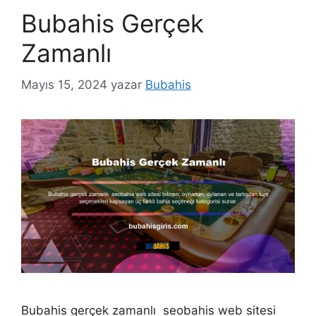
Bubahis Gerçek
Zamanlı
Mayıs 15, 2024
yazar
Bubahis
Bubahis gerçek zamanlı seobahis web sitesi