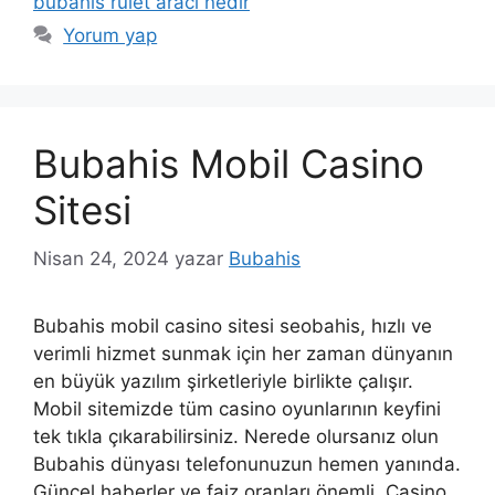
bubahis rulet aracı nedir
Yorum yap
Bubahis Mobil Casino
Sitesi
Nisan 24, 2024
yazar
Bubahis
Bubahis mobil casino sitesi seobahis, hızlı ve
verimli hizmet sunmak için her zaman dünyanın
en büyük yazılım şirketleriyle birlikte çalışır.
Mobil sitemizde tüm casino oyunlarının keyfini
tek tıkla çıkarabilirsiniz. Nerede olursanız olun
Bubahis dünyası telefonunuzun hemen yanında.
Güncel haberler ve faiz oranları önemli. Casino