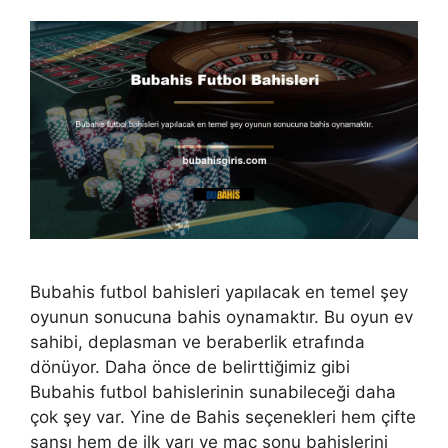
Bubahis futbol bahisleri yapılacak en temel şey
oyunun sonucuna bahis oynamaktır. Bu oyun ev
sahibi, deplasman ve beraberlik etrafında
dönüyor. Daha önce de belirttiğimiz gibi
Bubahis futbol bahislerinin sunabileceği daha
çok şey var. Yine de Bahis seçenekleri hem çifte
şansı hem de ilk yarı ve maç sonu bahislerini