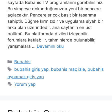
sayfada Bubahis TV programlarını görebilirsiniz.
Bu simgeye dokunduğunuzda yeni bir pencere
açılacaktır. Pencereler çok basit bir tasarıma
sahiptir. Düğme kırmızıdır ve uygulama siyah bir
arka plan üzerindedir. ana sayfanın en üst
bölümü. Bu platformda dizileri izleyebilir,
forumlara katılabilir, tahminlerde bulunabilir,
yarışmalara …
Devamını oku
Kategoriler
Bubahis
Etiketler
bubahis giriş yap
,
bubahis maç izle
,
bubahis
oynamak giriş yap
Yorum yap