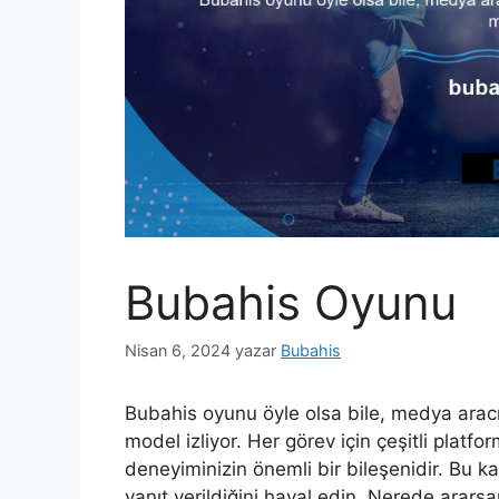
Bubahis Oyunu
Nisan 6, 2024
yazar
Bubahis
Bubahis oyunu öyle olsa bile, medya aracılı
model izliyor. Her görev için çeşitli platf
deneyiminizin önemli bir bileşenidir. Bu 
yanıt verildiğini hayal edin. Nerede ararsa