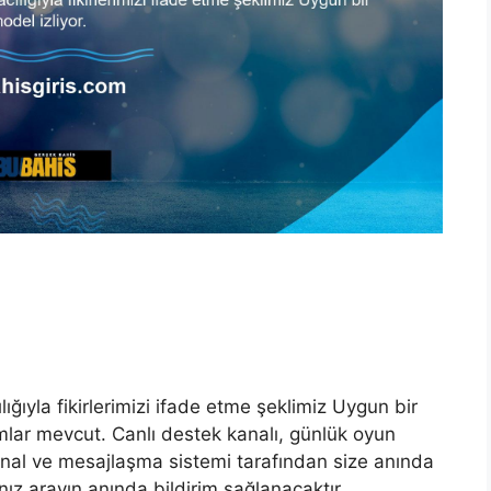
ğıyla fikirlerimizi ifade etme şeklimiz Uygun bir
ormlar mevcut. Canlı destek kanalı, günlük oyun
kanal ve mesajlaşma sistemi tarafından size anında
nız arayın anında bildirim sağlanacaktır.