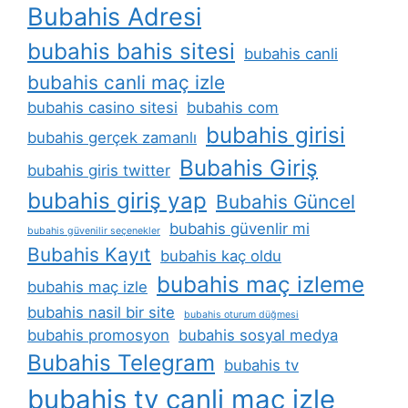
Bubahis Adresi
bubahis bahis sitesi
bubahis canli
bubahis canli maç izle
bubahis casino sitesi
bubahis com
bubahis girisi
bubahis gerçek zamanlı
Bubahis Giriş
bubahis giris twitter
bubahis giriş yap
Bubahis Güncel
bubahis güvenlir mi
bubahis güvenilir seçenekler
Bubahis Kayıt
bubahis kaç oldu
bubahis maç izleme
bubahis maç izle
bubahis nasil bir site
bubahis oturum düğmesi
bubahis promosyon
bubahis sosyal medya
Bubahis Telegram
bubahis tv
bubahis tv canli maç izle