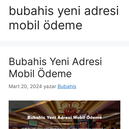
bubahis yeni adresi
mobil ödeme
Bubahis Yeni Adresi
Mobil Ödeme
Mart 20, 2024
yazar
Bubahis