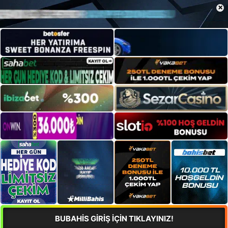
×
BUBAHİS GİRİŞ İÇİN TIKLAYINIZ!