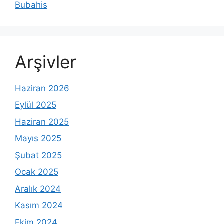
Bubahis
Arşivler
Haziran 2026
Eylül 2025
Haziran 2025
Mayıs 2025
Şubat 2025
Ocak 2025
Aralık 2024
Kasım 2024
Ekim 2024