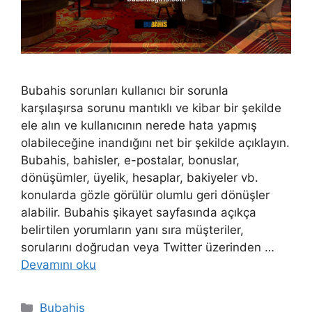
Bubahis sorunları kullanıcı bir sorunla
karşılaşırsa sorunu mantıklı ve kibar bir şekilde
ele alın ve kullanıcının nerede hata yapmış
olabileceğine inandığını net bir şekilde açıklayın.
Bubahis, bahisler, e-postalar, bonuslar,
dönüşümler, üyelik, hesaplar, bakiyeler vb.
konularda gözle görülür olumlu geri dönüşler
alabilir. Bubahis şikayet sayfasında açıkça
belirtilen yorumların yanı sıra müşteriler,
sorularını doğrudan veya Twitter üzerinden …
Devamını oku
Kategoriler
Bubahis