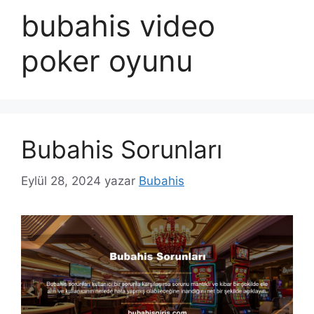
bubahis video
poker oyunu
Bubahis Sorunları
Eylül 28, 2024
yazar
Bubahis