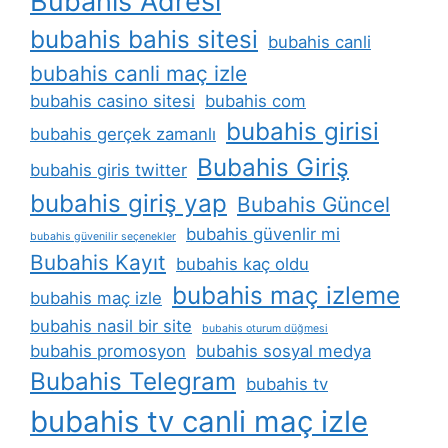
Bubahis Adresi
bubahis bahis sitesi
bubahis canli
bubahis canli maç izle
bubahis casino sitesi
bubahis com
bubahis girisi
bubahis gerçek zamanlı
Bubahis Giriş
bubahis giris twitter
bubahis giriş yap
Bubahis Güncel
bubahis güvenlir mi
bubahis güvenilir seçenekler
Bubahis Kayıt
bubahis kaç oldu
bubahis maç izleme
bubahis maç izle
bubahis nasil bir site
bubahis oturum düğmesi
bubahis promosyon
bubahis sosyal medya
Bubahis Telegram
bubahis tv
bubahis tv canli maç izle