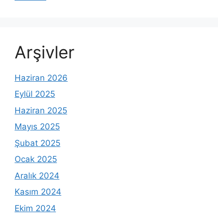
Arşivler
Haziran 2026
Eylül 2025
Haziran 2025
Mayıs 2025
Şubat 2025
Ocak 2025
Aralık 2024
Kasım 2024
Ekim 2024