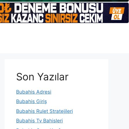
Son Yazılar
Bubahis Adresi
Bubahis Giriş
Bubahis Rulet Stratejileri
Bubahis Tv Bahisleri