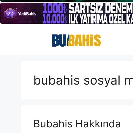
İçeriğe
atla
bubahis sosyal 
Bubahis Hakkında