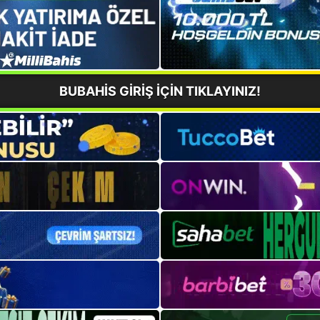
BUBAHİS GİRİŞ İÇİN TIKLAYINIZ!