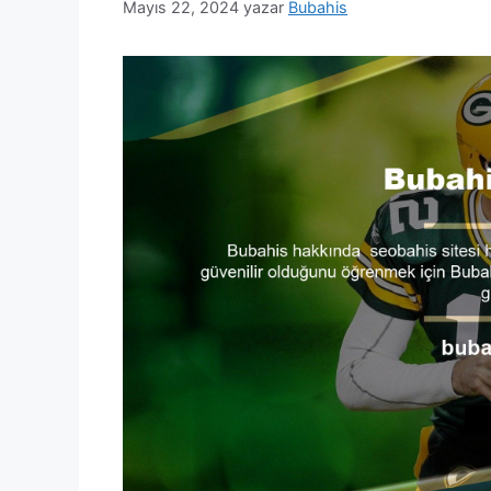
Mayıs 22, 2024
yazar
Bubahis