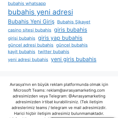
bubahis whatsapp
bubahis yeni adresi
Bubahis Yeni Giriş
Bubahis Şikayet
giris bubahis
casino sitesi bubahis
giris yap bubahis
girisi bubahis
güncel adresi bubahis
güncel bubahis
kayit bubahis
twitter bubahis
yeni giris bubahis
yeni adresi bubahis
Avrasya'nın en büyük reklam platformunda olmak için
Microsoft Teams:
reklam@avrasyamarketing.com
adresimizden veya Telegram: @Avrasyamarketing
adresimizden irtibat kurabilirsiniz. (Tek iletişim
adreslerimiz teams / telegram ve mail adresimizdir.
Harici hiçbir iletişim adresimiz bulunmamaktadır.