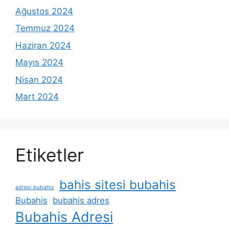
Ağustos 2024
Temmuz 2024
Haziran 2024
Mayıs 2024
Nisan 2024
Mart 2024
Etiketler
bahis sitesi bubahis
adresi bubahis
Bubahis
bubahis adres
Bubahis Adresi