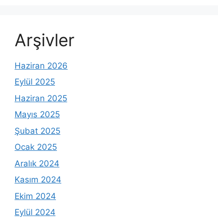
Arşivler
Haziran 2026
Eylül 2025
Haziran 2025
Mayıs 2025
Şubat 2025
Ocak 2025
Aralık 2024
Kasım 2024
Ekim 2024
Eylül 2024