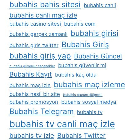
bubahis bahis sitesi
bubahis canli
bubahis canli maç izle
bubahis casino sitesi
bubahis com
bubahis girisi
bubahis gerçek zamanlı
Bubahis Giriş
bubahis giris twitter
bubahis giriş yap
Bubahis Güncel
bubahis güvenlir mi
bubahis güvenilir seçenekler
Bubahis Kayıt
bubahis kaç oldu
bubahis maç izleme
bubahis maç izle
bubahis nasil bir site
bubahis oturum düğmesi
bubahis promosyon
bubahis sosyal medya
Bubahis Telegram
bubahis tv
bubahis tv canli maç izle
bubahis tv izle
Bubahis Twitter