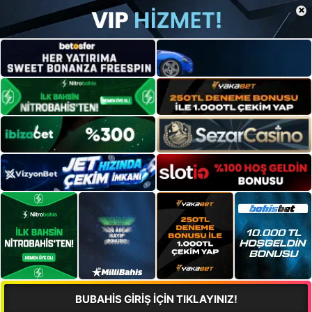
×
BUBAHİS GİRİŞ İÇİN TIKLAYINIZ!