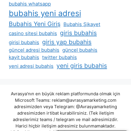
bubahis whatsapp
bubahis yeni adresi
Bubahis Yeni Giriş
Bubahis Şikayet
giris bubahis
casino sitesi bubahis
giris yap bubahis
girisi bubahis
güncel adresi bubahis
güncel bubahis
kayit bubahis
twitter bubahis
yeni giris bubahis
yeni adresi bubahis
Avrasya'nın en büyük reklam platformunda olmak için
Microsoft Teams:
reklam@avrasyamarketing.com
adresimizden veya Telegram: @Avrasyamarketing
adresimizden irtibat kurabilirsiniz. (Tek iletişim
adreslerimiz teams / telegram ve mail adresimizdir.
Harici hiçbir iletişim adresimiz bulunmamaktadır.