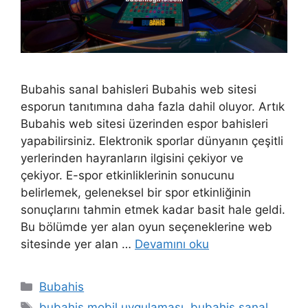
Bubahis sanal bahisleri Bubahis web sitesi
esporun tanıtımına daha fazla dahil oluyor. Artık
Bubahis web sitesi üzerinden espor bahisleri
yapabilirsiniz. Elektronik sporlar dünyanın çeşitli
yerlerinden hayranların ilgisini çekiyor ve
çekiyor. E-spor etkinliklerinin sonucunu
belirlemek, geleneksel bir spor etkinliğinin
sonuçlarını tahmin etmek kadar basit hale geldi.
Bu bölümde yer alan oyun seçeneklerine web
sitesinde yer alan …
Devamını oku
Kategoriler
Bubahis
Etiketler
bubahis mobil uygulaması
,
bubahis sanal