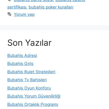
sertifikası
,
bubahis poker kuralları
Yorum yap
Son Yazılar
Bubahis Adresi
Bubahis Giriş
Bubahis Rulet Stratejileri
Bubahis Tv Bahisleri
Bubahis Oyun Konforu
Bubahis Yorum Güvenilirliği
Bubahis Ortaklık Programı