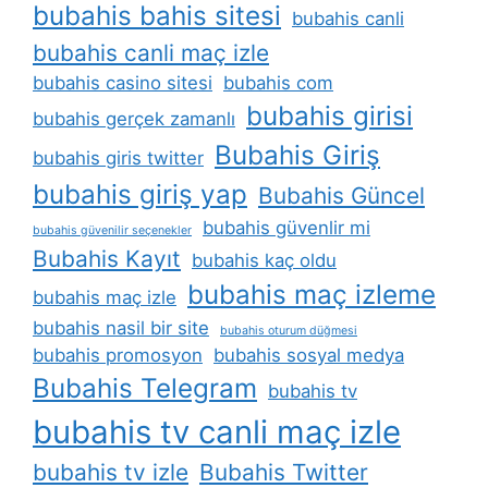
bubahis bahis sitesi
bubahis canli
bubahis canli maç izle
bubahis casino sitesi
bubahis com
bubahis girisi
bubahis gerçek zamanlı
Bubahis Giriş
bubahis giris twitter
bubahis giriş yap
Bubahis Güncel
bubahis güvenlir mi
bubahis güvenilir seçenekler
Bubahis Kayıt
bubahis kaç oldu
bubahis maç izleme
bubahis maç izle
bubahis nasil bir site
bubahis oturum düğmesi
bubahis promosyon
bubahis sosyal medya
Bubahis Telegram
bubahis tv
bubahis tv canli maç izle
bubahis tv izle
Bubahis Twitter