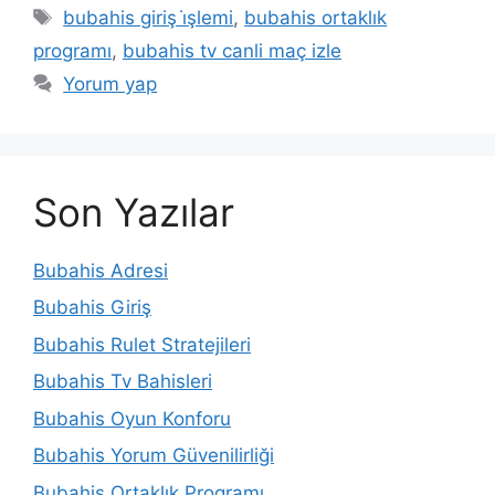
Etiketler
bubahis giriş i̇şlemi
,
bubahis ortaklık
programı
,
bubahis tv canli maç izle
Yorum yap
Son Yazılar
Bubahis Adresi
Bubahis Giriş
Bubahis Rulet Stratejileri
Bubahis Tv Bahisleri
Bubahis Oyun Konforu
Bubahis Yorum Güvenilirliği
Bubahis Ortaklık Programı