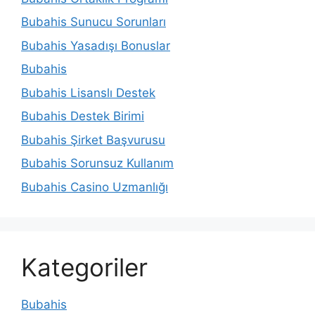
Bubahis Sunucu Sorunları
Bubahis Yasadışı Bonuslar
Bubahis
Bubahis Lisanslı Destek
Bubahis Destek Birimi
Bubahis Şirket Başvurusu
Bubahis Sorunsuz Kullanım
Bubahis Casino Uzmanlığı
Kategoriler
Bubahis