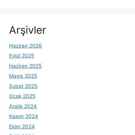
Arşivler
Haziran 2026
Eylül 2025
Haziran 2025
Mayıs 2025
Şubat 2025
Ocak 2025
Aralık 2024
Kasım 2024
Ekim 2024