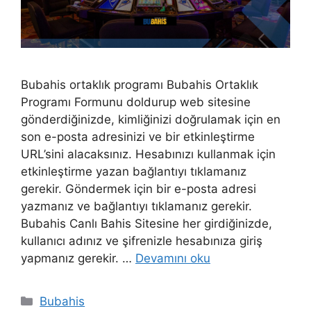
Bubahis ortaklık programı Bubahis Ortaklık
Programı Formunu doldurup web sitesine
gönderdiğinizde, kimliğinizi doğrulamak için en
son e-posta adresinizi ve bir etkinleştirme
URL’sini alacaksınız. Hesabınızı kullanmak için
etkinleştirme yazan bağlantıyı tıklamanız
gerekir. Göndermek için bir e-posta adresi
yazmanız ve bağlantıyı tıklamanız gerekir.
Bubahis Canlı Bahis Sitesine her girdiğinizde,
kullanıcı adınız ve şifrenizle hesabınıza giriş
yapmanız gerekir. …
Devamını oku
Kategoriler
Bubahis