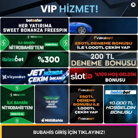
×
BUBAHİS GİRİŞ İÇİN TIKLAYINIZ!