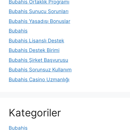
Bubahis Ortaklık Programı
Bubahis Sunucu Sorunları
Bubahis Yasadışı Bonuslar
Bubahis
Bubahis Lisanslı Destek
Bubahis Destek Birimi
Bubahis Şirket Başvurusu
Bubahis Sorunsuz Kullanım
Bubahis Casino Uzmanlığı
Kategoriler
Bubahis