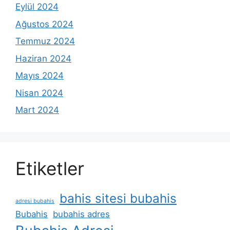
Eylül 2024
Ağustos 2024
Temmuz 2024
Haziran 2024
Mayıs 2024
Nisan 2024
Mart 2024
Etiketler
bahis sitesi bubahis
adresi bubahis
Bubahis
bubahis adres