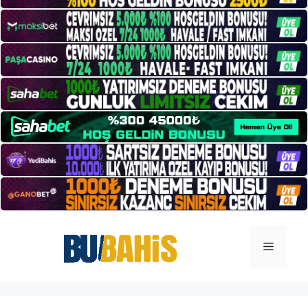
İçeriğe
atla
Menü