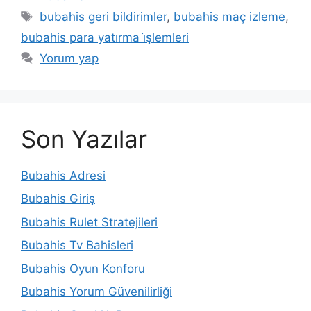
Etiketler
bubahis geri bildirimler
,
bubahis maç izleme
,
bubahis para yatırma i̇şlemleri
Yorum yap
Son Yazılar
Bubahis Adresi
Bubahis Giriş
Bubahis Rulet Stratejileri
Bubahis Tv Bahisleri
Bubahis Oyun Konforu
Bubahis Yorum Güvenilirliği