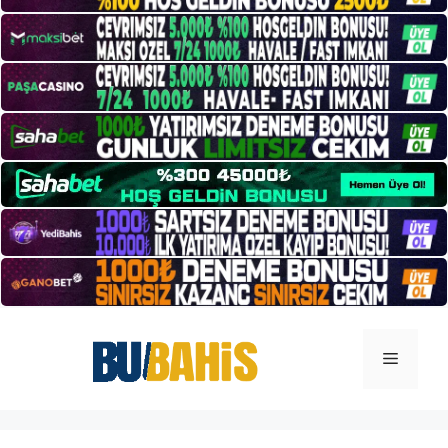
İçeriğe
atla
Menü