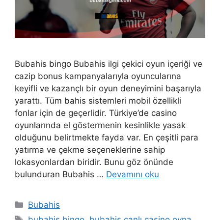
Bubahis bingo Bubahis ilgi çekici oyun içeriği ve
cazip bonus kampanyalarıyla oyuncularına
keyifli ve kazançlı bir oyun deneyimini başarıyla
yarattı. Tüm bahis sistemleri mobil özellikli
fonlar için de geçerlidir. Türkiye’de casino
oyunlarında el göstermenin kesinlikle yasak
olduğunu belirtmekte fayda var. En çeşitli para
yatırma ve çekme seçeneklerine sahip
lokasyonlardan biridir. Bunu göz önünde
bulunduran Bubahis …
Devamını oku
Kategoriler
Bubahis
Etiketler
bubahis bingo
,
bubahis canlı casino oyna
,