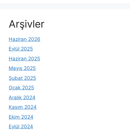
Arşivler
Haziran 2026
Eylül 2025
Haziran 2025
Mayıs 2025
Şubat 2025
Ocak 2025
Aralık 2024
Kasım 2024
Ekim 2024
Eylül 2024