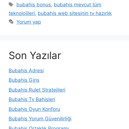
Etiketler
bubahis bonus
,
bubahis mevcut tüm
teknolojileri
,
bubahis web sitesinin tv hazırlık
Yorum yap
Son Yazılar
Bubahis Adresi
Bubahis Giriş
Bubahis Rulet Stratejileri
Bubahis Tv Bahisleri
Bubahis Oyun Konforu
Bubahis Yorum Güvenilirliği
Bubahis Ortaklık Programı