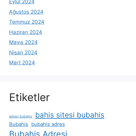
Eylül 2024
Ağustos 2024
Temmuz 2024
Haziran 2024
Mayıs 2024
Nisan 2024
Mart 2024
Etiketler
bahis sitesi bubahis
adresi bubahis
Bubahis
bubahis adres
Bubahis Adresi