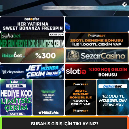
×
BUBAHİS GİRİŞ İÇİN TIKLAYINIZ!