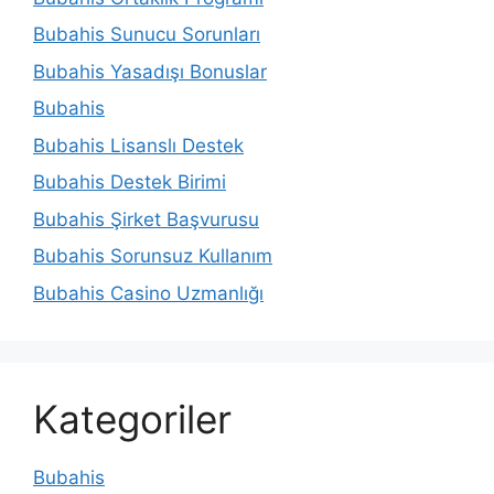
Bubahis Sunucu Sorunları
Bubahis Yasadışı Bonuslar
Bubahis
Bubahis Lisanslı Destek
Bubahis Destek Birimi
Bubahis Şirket Başvurusu
Bubahis Sorunsuz Kullanım
Bubahis Casino Uzmanlığı
Kategoriler
Bubahis