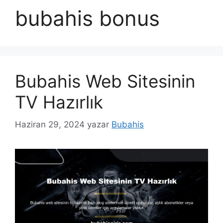
bubahis bonus
Bubahis Web Sitesinin
TV Hazırlık
Haziran 29, 2024
yazar
Bubahis