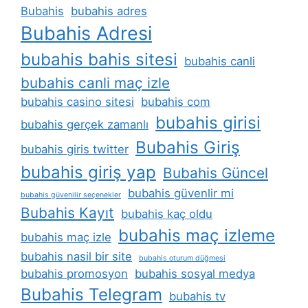
Bubahis
bubahis adres
Bubahis Adresi
bubahis bahis sitesi
bubahis canli
bubahis canli maç izle
bubahis casino sitesi
bubahis com
bubahis girisi
bubahis gerçek zamanlı
Bubahis Giriş
bubahis giris twitter
bubahis giriş yap
Bubahis Güncel
bubahis güvenlir mi
bubahis güvenilir seçenekler
Bubahis Kayıt
bubahis kaç oldu
bubahis maç izleme
bubahis maç izle
bubahis nasil bir site
bubahis oturum düğmesi
bubahis promosyon
bubahis sosyal medya
Bubahis Telegram
bubahis tv