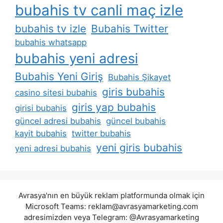
bubahis tv canli maç izle
bubahis tv izle
Bubahis Twitter
bubahis whatsapp
bubahis yeni adresi
Bubahis Yeni Giriş
Bubahis Şikayet
giris bubahis
casino sitesi bubahis
giris yap bubahis
girisi bubahis
güncel adresi bubahis
güncel bubahis
kayit bubahis
twitter bubahis
yeni giris bubahis
yeni adresi bubahis
Avrasya'nın en büyük reklam platformunda olmak için
Microsoft Teams:
reklam@avrasyamarketing.com
adresimizden veya Telegram: @Avrasyamarketing