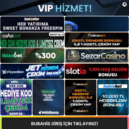
×
BUBAHİS GİRİŞ İÇİN TIKLAYINIZ!