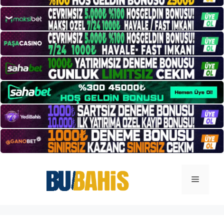
İçeriğe
atla
Menü