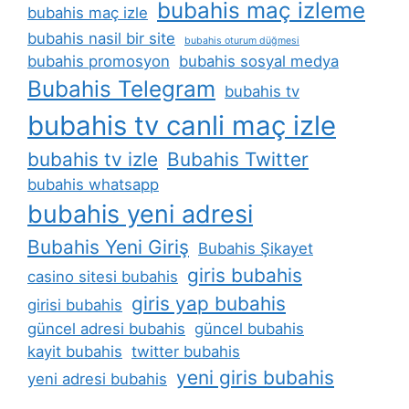
bubahis maç izleme
bubahis maç izle
bubahis nasil bir site
bubahis oturum düğmesi
bubahis promosyon
bubahis sosyal medya
Bubahis Telegram
bubahis tv
bubahis tv canli maç izle
bubahis tv izle
Bubahis Twitter
bubahis whatsapp
bubahis yeni adresi
Bubahis Yeni Giriş
Bubahis Şikayet
giris bubahis
casino sitesi bubahis
giris yap bubahis
girisi bubahis
güncel adresi bubahis
güncel bubahis
kayit bubahis
twitter bubahis
yeni giris bubahis
yeni adresi bubahis