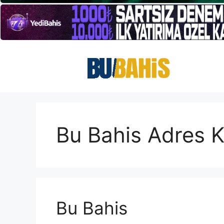
İçeriğe
atla
Bu Bahis Adres K
Bu Bahis