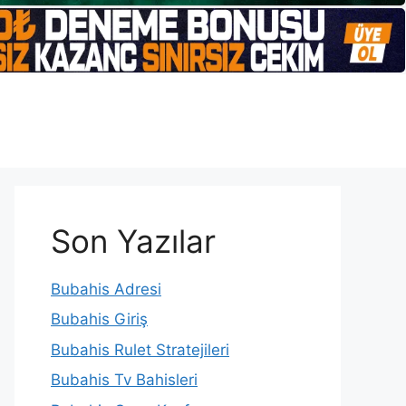
Son Yazılar
Bubahis Adresi
Bubahis Giriş
Bubahis Rulet Stratejileri
Bubahis Tv Bahisleri