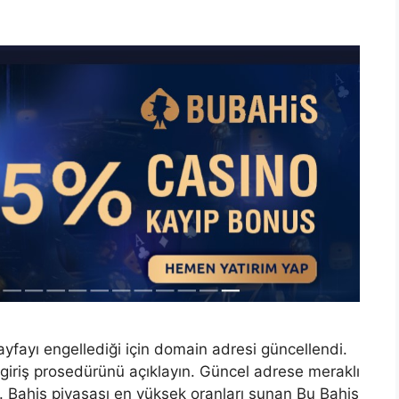
ayfayı engellediği için domain adresi güncellendi.
giriş prosedürünü açıklayın. Güncel adrese meraklı
er. Bahis piyasası en yüksek oranları sunan Bu Bahis