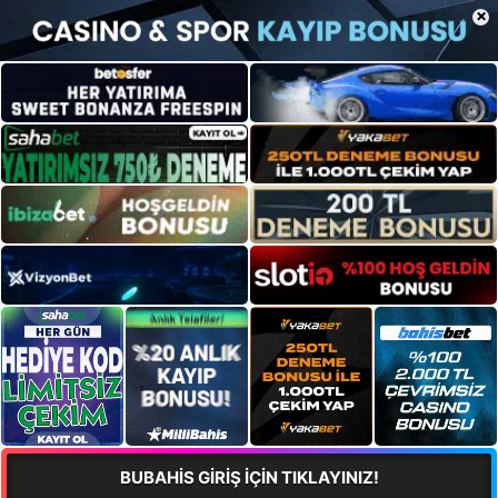
×
BUBAHİS GİRİŞ İÇİN TIKLAYINIZ!