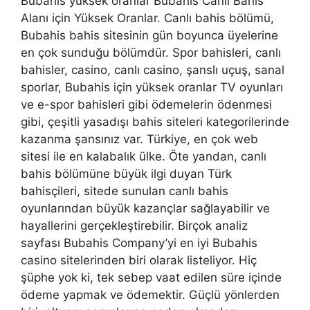
Bubahis yüksek oranlar Bubahis Canlı Bahis
Alanı için Yüksek Oranlar. Canlı bahis bölümü,
Bubahis bahis sitesinin gün boyunca üyelerine
en çok sunduğu bölümdür. Spor bahisleri, canlı
bahisler, casino, canlı casino, şanslı uçuş, sanal
sporlar, Bubahis için yüksek oranlar TV oyunları
ve e-spor bahisleri gibi ödemelerin ödenmesi
gibi, çeşitli yasadışı bahis siteleri kategorilerinde
kazanma şansınız var. Türkiye, en çok web
sitesi ile en kalabalık ülke. Öte yandan, canlı
bahis bölümüne büyük ilgi duyan Türk
bahisçileri, sitede sunulan canlı bahis
oyunlarından büyük kazançlar sağlayabilir ve
hayallerini gerçekleştirebilir. Birçok analiz
sayfası Bubahis Company’yi en iyi Bubahis
casino sitelerinden biri olarak listeliyor. Hiç
şüphe yok ki, tek sebep vaat edilen süre içinde
ödeme yapmak ve ödemektir. Güçlü yönlerden