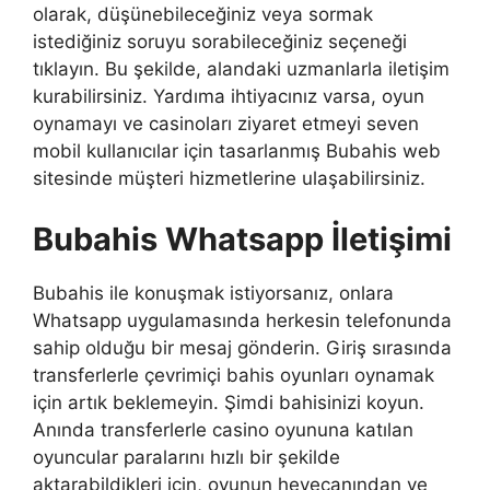
olarak, düşünebileceğiniz veya sormak
istediğiniz soruyu sorabileceğiniz seçeneği
tıklayın. Bu şekilde, alandaki uzmanlarla iletişim
kurabilirsiniz. Yardıma ihtiyacınız varsa, oyun
oynamayı ve casinoları ziyaret etmeyi seven
mobil kullanıcılar için tasarlanmış Bubahis web
sitesinde müşteri hizmetlerine ulaşabilirsiniz.
Bubahis Whatsapp İletişimi
Bubahis ile konuşmak istiyorsanız, onlara
Whatsapp uygulamasında herkesin telefonunda
sahip olduğu bir mesaj gönderin. Giriş sırasında
transferlerle çevrimiçi bahis oyunları oynamak
için artık beklemeyin. Şimdi bahisinizi koyun.
Anında transferlerle casino oyununa katılan
oyuncular paralarını hızlı bir şekilde
aktarabildikleri için, oyunun heyecanından ve