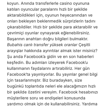
koyun. Anında transferlerle casino oyununa
katılan oyuncular paralarını hızlı bir şekilde
aktarabildikleri için, oyunun heyecanından ve
onları bekleyen beklenmedik sürprizlerin tadını
çıkarabildiler. Hızlı bir şekilde para aktarabilir ve
çevrimiçi oyunlar oynayarak eğlenebilirsiniz.
Başarının anahtarı doğru bilgileri bulmaktır.
Bubahis canlı transfer yüksek oranlar
Çeşitli
arayışlar hakkında ayrıntılar almak ister misiniz?
Şu anda Facebook’a gidin ve en son haberleri
keşfedin. Bu adımları izleyerek Facebook’u
kullanmanın faydalarını artırabiliriz. Her gün
Facebook’ta yayınlıyorlar. Bu yayınlar genel bilgi
için tasarlanmıştır. Biz buradayken, size
bugünkü toplantıda neleri ele alacağımızın hızlı
bir şekilde özetini vereyim. Facebook hesabınızı
müşterilere soru ve endişeleri konusunda
yardımcı olmak için de kullanabilirsiniz. Yardıma