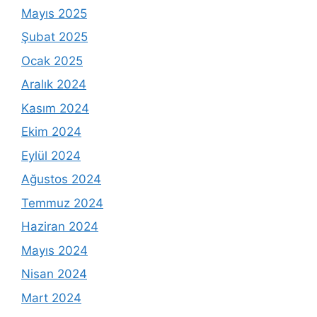
Mayıs 2025
Şubat 2025
Ocak 2025
Aralık 2024
Kasım 2024
Ekim 2024
Eylül 2024
Ağustos 2024
Temmuz 2024
Haziran 2024
Mayıs 2024
Nisan 2024
Mart 2024