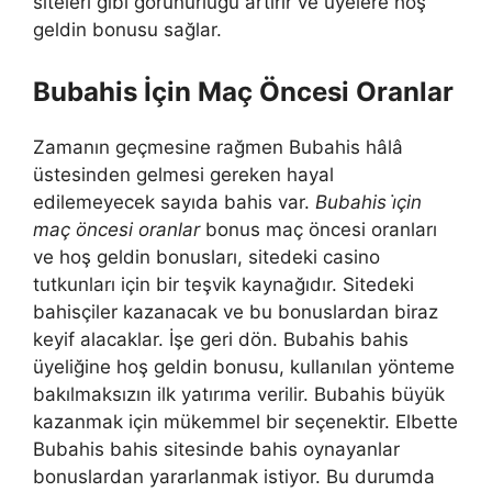
siteleri gibi görünürlüğü artırır ve üyelere hoş
geldin bonusu sağlar.
Bubahis İçin Maç Öncesi Oranlar
Zamanın geçmesine rağmen Bubahis hâlâ
üstesinden gelmesi gereken hayal
edilemeyecek sayıda bahis var.
Bubahis i̇çin
maç öncesi oranlar
bonus maç öncesi oranları
ve hoş geldin bonusları, sitedeki casino
tutkunları için bir teşvik kaynağıdır. Sitedeki
bahisçiler kazanacak ve bu bonuslardan biraz
keyif alacaklar. İşe geri dön. Bubahis bahis
üyeliğine hoş geldin bonusu, kullanılan yönteme
bakılmaksızın ilk yatırıma verilir. Bubahis büyük
kazanmak için mükemmel bir seçenektir. Elbette
Bubahis bahis sitesinde bahis oynayanlar
bonuslardan yararlanmak istiyor. Bu durumda