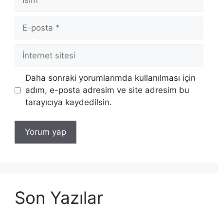
E-
posta
İnternet
sitesi
Daha sonraki yorumlarımda kullanılması için
adım, e-posta adresim ve site adresim bu
tarayıcıya kaydedilsin.
Son Yazılar