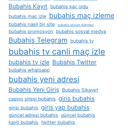
Bubahis Kayıt
bubahis kaç oldu
bubahis maç izleme
bubahis maç izle
bubahis nasil bir site
bubahis oturum düğmesi
bubahis promosyon
bubahis sosyal medya
Bubahis Telegram
bubahis tv
bubahis tv canli maç izle
bubahis tv izle
Bubahis Twitter
bubahis whatsapp
bubahis yeni adresi
Bubahis Yeni Giriş
Bubahis Şikayet
giris bubahis
casino sitesi bubahis
giris yap bubahis
girisi bubahis
güncel adresi bubahis
güncel bubahis
kayit bubahis
twitter bubahis