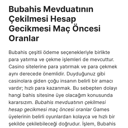
Bubahis Mevduatının
Çekilmesi Hesap
Gecikmesi Maç Öncesi
Oranlar
Bubahis çeşitli ödeme seçenekleriyle birlikte
para yatırma ve çekme işlemleri de mevcuttur.
Casino sitelerine para yatırmak ve para çekmek
aynı derecede önemlidir. Duyduğunuz gibi
casinolara giden çoğu insanın belirli bir amacı
vardır; hızlı para kazanmak. Bu sebepten dolayı
hangi bahis sitesine üye olacağım konusunda
kararsızım.
Bubahis mevduatının çekilmesi
hesap gecikmesi maç öncesi oranlar
Games
üyelerinin belirli oyunlardan kolayca ve hızlı bir
şekilde çekilebileceği doğrudur. İşlem, Bubahis