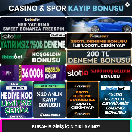
×
BUBAHİS GİRİŞ İÇİN TIKLAYINIZ!