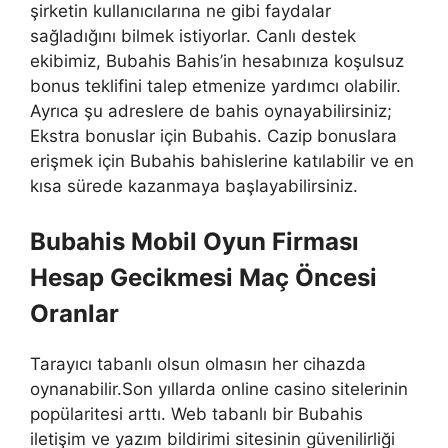
şirketin kullanıcılarına ne gibi faydalar
sağladığını bilmek istiyorlar. Canlı destek
ekibimiz, Bubahis Bahis’in hesabınıza koşulsuz
bonus teklifini talep etmenize yardımcı olabilir.
Ayrıca şu adreslere de bahis oynayabilirsiniz;
Ekstra bonuslar için Bubahis. Cazip bonuslara
erişmek için Bubahis bahislerine katılabilir ve en
kısa sürede kazanmaya başlayabilirsiniz.
Bubahis Mobil Oyun Firması
Hesap Gecikmesi Maç Öncesi
Oranlar
Tarayıcı tabanlı olsun olmasın her cihazda
oynanabilir.Son yıllarda online casino sitelerinin
popülaritesi arttı. Web tabanlı bir Bubahis
iletişim ve yazım bildirimi sitesinin güvenilirliği