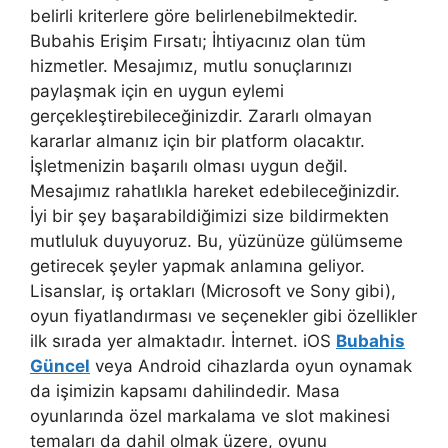
belirli kriterlere göre belirlenebilmektedir.
Bubahis Erişim Fırsatı; İhtiyacınız olan tüm
hizmetler. Mesajımız, mutlu sonuçlarınızı
paylaşmak için en uygun eylemi
gerçekleştirebileceğinizdir. Zararlı olmayan
kararlar almanız için bir platform olacaktır.
İşletmenizin başarılı olması uygun değil.
Mesajımız rahatlıkla hareket edebileceğinizdir.
İyi bir şey başarabildiğimizi size bildirmekten
mutluluk duyuyoruz. Bu, yüzünüze gülümseme
getirecek şeyler yapmak anlamına geliyor.
Lisanslar, iş ortakları (Microsoft ve Sony gibi),
oyun fiyatlandırması ve seçenekler gibi özellikler
ilk sırada yer almaktadır. İnternet. iOS
Bubahis
Güncel
veya Android cihazlarda oyun oynamak
da işimizin kapsamı dahilindedir. Masa
oyunlarında özel markalama ve slot makinesi
temaları da dahil olmak üzere, oyunu