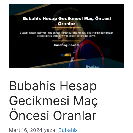
Bubahis Hesap
Gecikmesi Maç
Öncesi Oranlar
Mart 16, 2024
yazar
Bubahis