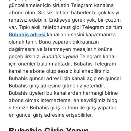
güncellemeler için şirketin Telegram kanalına
abone olun. Sık sık iletilen haberler birçok kişiyi
rahatsız edebilir. Endişeye gerek yok, bir çözüm
var. Tıpkı akıllı telefonunuz gibi Telegram da tüm
Bubahis adresi
kanalların sesini kapatmanıza
olanak tanır. Bunu yaparak dikkatinizin
dağılmasını ve istenmeyen mesajların önüne
geçebilirsiniz.
Bubahis üyeleri
Telegram kanalı
için öneriler bulunmaktadır. Bubahis Telegram
kanalına abone olup sessiz kullanabilirsiniz.
Bubahis güncel adresi için kanalı açıp en güncel
Bubahis giriş adresine gitmeniz yeterlidir.
Bubahis üyeleri bu kanallardan herhangi birine
abone olmak istemezlerse, en sevdiğimiz blog
sitemize Bubahis giriş butonu ile giriş yaparak
en güncel giriş adresine erişebilirler.
Bubahis Giriş Yapın