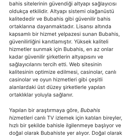
bahis sitelerinin güvendiği altyapı sağlayıcısı
oldukça etkilidir. Altyapı sistemi olağanüstü
kalitededir ve Bubahis gibi güvenilir bahis
ortaklarına dayanmaktadır. Lisansı altında
kapsamlı bir hizmet yelpazesi sunan Bubahis,
güvenilirliğini kanıtlamıştır. Yüksek kaliteli
hizmetler sunmak için Bubahis, en az onlar
kadar güvenilir şirketlerin altyapısını ve
sağlayıcılarını tercih etti. Web sitesinin
kalitesinin optimize edilmesi, casinolar, canlı
casinolar ve oyun hizmetleri gibi çeşitli
alanlardaki üst düzey şirketlerle yapılan
ortaklıklar yoluyla sağlanır.
Yapılan bir araştırmaya göre,
Bubahis
hizmetleri
canlı TV izlemek için katılan bireyler,
hızlı bir şekilde bahisle ilgilenmeye başlıyor ve
doğal olarak Bubahiste yer alıyor. Doğal olarak