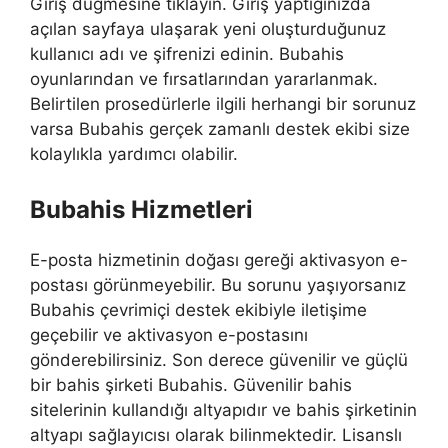
Giriş düğmesine tıklayın. Giriş yaptığınızda
açılan sayfaya ulaşarak yeni oluşturduğunuz
kullanıcı adı ve şifrenizi edinin. Bubahis
oyunlarından ve fırsatlarından yararlanmak.
Belirtilen prosedürlerle ilgili herhangi bir sorunuz
varsa Bubahis gerçek zamanlı destek ekibi size
kolaylıkla yardımcı olabilir.
Bubahis Hizmetleri
E-posta hizmetinin doğası gereği aktivasyon e-
postası görünmeyebilir. Bu sorunu yaşıyorsanız
Bubahis çevrimiçi destek ekibiyle iletişime
geçebilir ve aktivasyon e-postasını
gönderebilirsiniz. Son derece güvenilir ve güçlü
bir bahis şirketi Bubahis. Güvenilir bahis
sitelerinin kullandığı altyapıdır ve bahis şirketinin
altyapı sağlayıcısı olarak bilinmektedir. Lisanslı