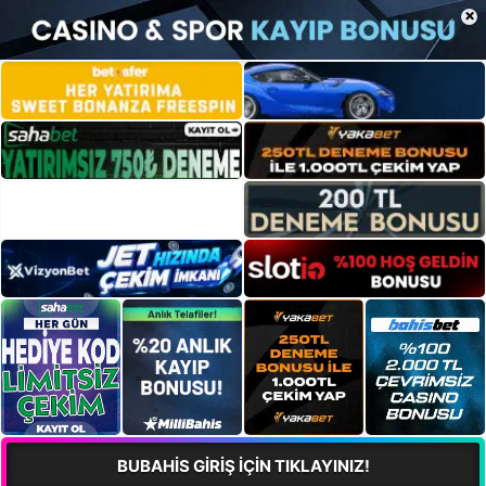
×
BUBAHİS GİRİŞ İÇİN TIKLAYINIZ!