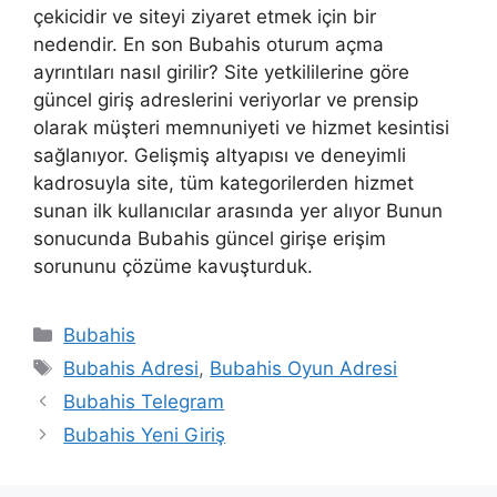
çekicidir ve siteyi ziyaret etmek için bir
nedendir. En son Bubahis oturum açma
ayrıntıları nasıl girilir? Site yetkililerine göre
güncel giriş adreslerini veriyorlar ve prensip
olarak müşteri memnuniyeti ve hizmet kesintisi
sağlanıyor. Gelişmiş altyapısı ve deneyimli
kadrosuyla site, tüm kategorilerden hizmet
sunan ilk kullanıcılar arasında yer alıyor Bunun
sonucunda Bubahis güncel girişe erişim
sorununu çözüme kavuşturduk.
Kategoriler
Bubahis
Etiketler
Bubahis Adresi
,
Bubahis Oyun Adresi
Bubahis Telegram
Bubahis Yeni Giriş