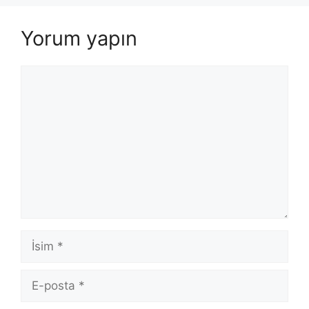
Yorum yapın
Yorum
İsim
E-
posta